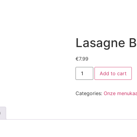
Lasagne B
€
7.99
Lasagne
Add to cart
Bolognese
quantity
Categories:
Onze menukaa
)