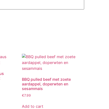
us
x
BBQ pulled beef met zoete
aardappel, doperwten en
sesammais
€
7.99
Add to cart